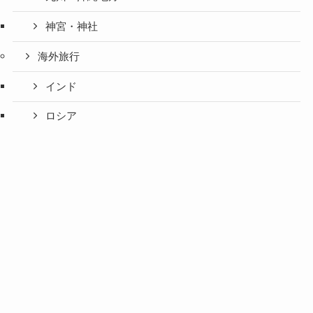
神宮・神社
海外旅行
インド
ロシア
中国
韓国
台湾
香港・マカオ
東南アジア
米国