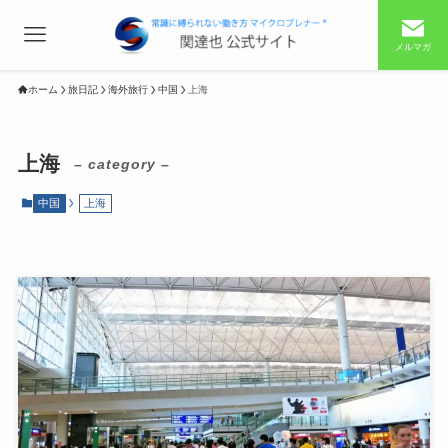
メルマガ
ホーム
旅日記
海外旅行
中国
上海
上海
– category –
中国
上海