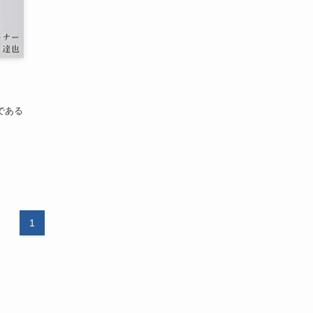
マである
1