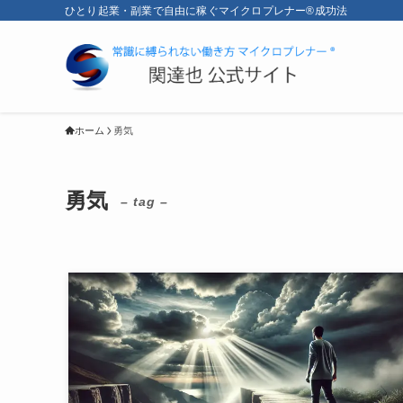
ひとり起業・副業で自由に稼ぐマイクロプレナー®成功法
ホーム
勇気
勇気
– tag –