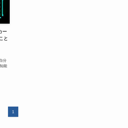
カー
こと
、自分
工知能
1