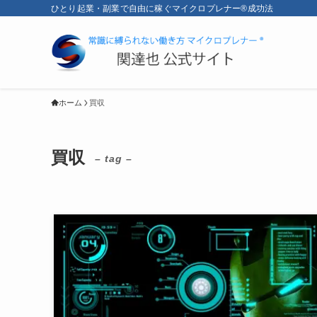
ひとり起業・副業で自由に稼ぐマイクロプレナー®成功法
ホーム
買収
買収
– tag –