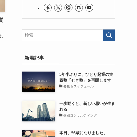
質
に
新着記事
5年半ぶりに、ひとり起業の実
践塾「せき塾」を再開します
募集＆スケジュール
一歩動くと、新しい思いが生ま
れる
個別コンサルティング
本日、56歳になりました。