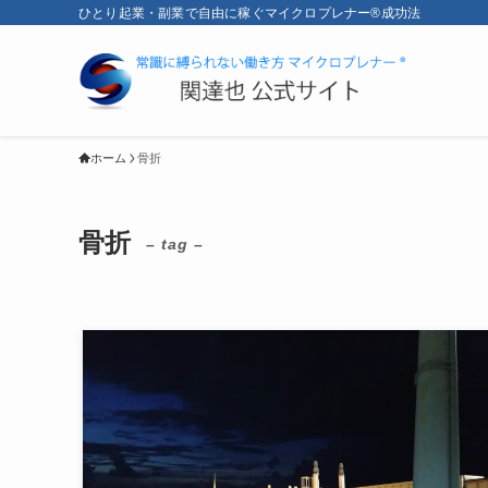
ひとり起業・副業で自由に稼ぐマイクロプレナー®成功法
ホーム
骨折
骨折
– tag –