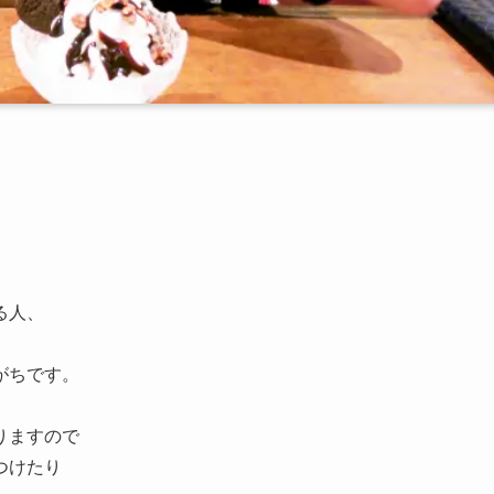
る人、
がちです。
りますので
つけたり