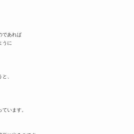
のであれば
ように
うと、
っています。