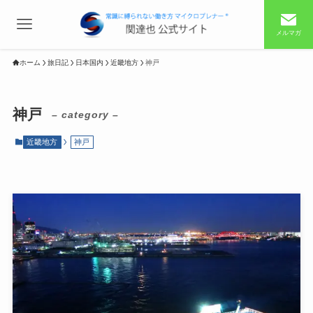
メルマガ
ホーム
旅日記
日本国内
近畿地方
神戸
神戸
– category –
近畿地方
神戸