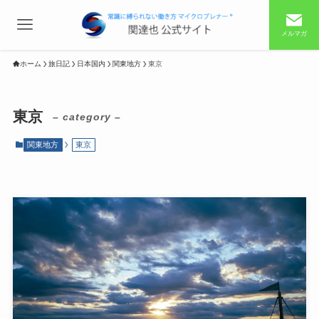
メルマガ
ホーム
旅日記
日本国内
関東地方
東京
東京
– category –
関東地方
東京