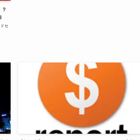
！？
由
アドセ