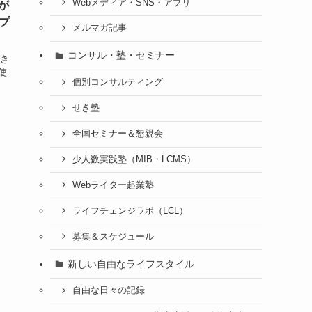
Webメディア・SNS・アプリ
が
ンプ
メルマガ記事
コンサル・塾・セミナー
でき
使
個別コンサルティング
せき塾
全国セミナー＆懇親会
少人数実践塾（MIB・LCMS）
Webライター起業塾
ライフチェンジラボ（LCL）
募集＆スケジュール
新しい自由なライフスタイル
自由な日々の記録