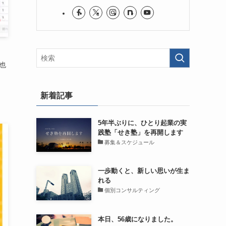
也
新着記事
5年半ぶりに、ひとり起業の実
践塾「せき塾」を再開します
募集＆スケジュール
一歩動くと、新しい思いが生ま
れる
個別コンサルティング
本日、56歳になりました。