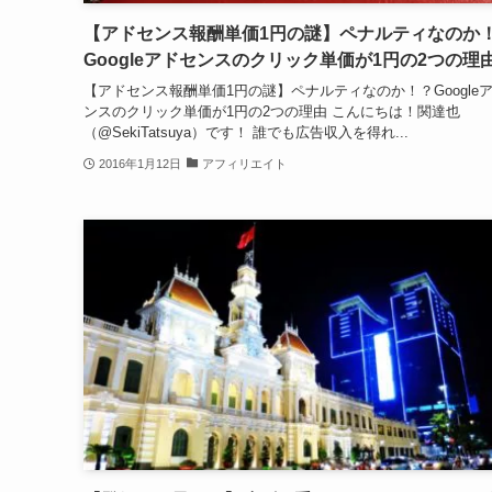
【アドセンス報酬単価1円の謎】ペナルティなのか
Googleアドセンスのクリック単価が1円の2つの理
【アドセンス報酬単価1円の謎】ペナルティなのか！？Google
ンスのクリック単価が1円の2つの理由 こんにちは！関達也
（@SekiTatsuya）です！ 誰でも広告収入を得れ...
2016年1月12日
アフィリエイト