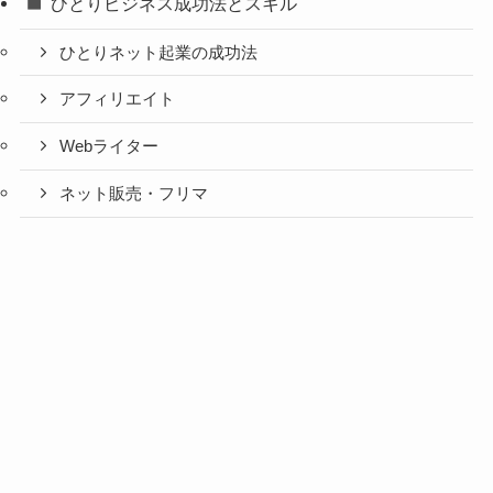
ひとりビジネス成功法とスキル
ひとりネット起業の成功法
アフィリエイト
Webライター
ネット販売・フリマ
Webメディア・SNS・アプリ
メルマガ記事
コンサル・塾・セミナー
個別コンサルティング
せき塾
全国セミナー＆懇親会