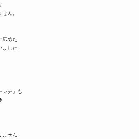
は
ません。
に広めた
いました。
ーンチ」も
要
りません。