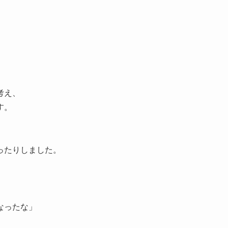
考え、
す。
、
ったりしました。
なったな」