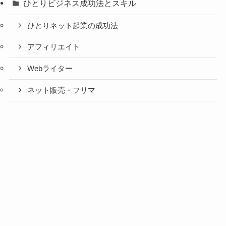
ひとりビジネス成功法とスキル
ひとりネット起業の成功法
アフィリエイト
Webライター
ネット販売・フリマ
Webメディア・SNS・アプリ
メルマガ記事
コンサル・塾・セミナー
個別コンサルティング
せき塾
全国セミナー＆懇親会