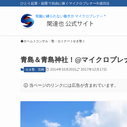
ひとり起業・副業で自由に稼ぐマイクロプレナー®成功法
ホーム
コンサル・塾・セミナー
せき塾
青島＆青島神社！@マイクロプレナ
2014年10月20日
2017年12月17日
せき塾
宮崎
当ページのリンクには広告が含まれています。