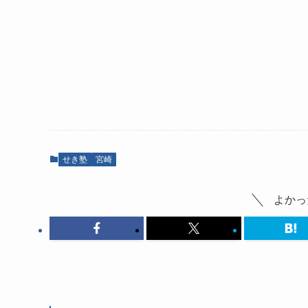
せき塾
宮崎
よかっ