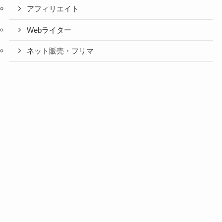
アフィリエイト
Webライター
ネット販売・フリマ
Webメディア・SNS・アプリ
メルマガ記事
コンサル・塾・セミナー
個別コンサルティング
せき塾
全国セミナー＆懇親会
少人数実践塾（MIB・LCMS）