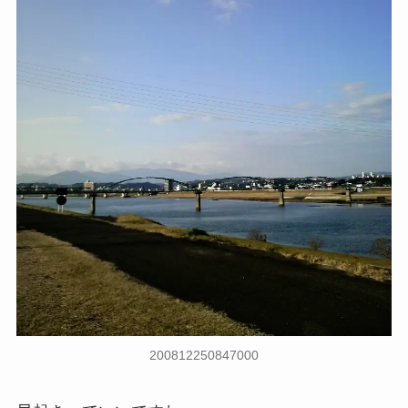
200812250847000