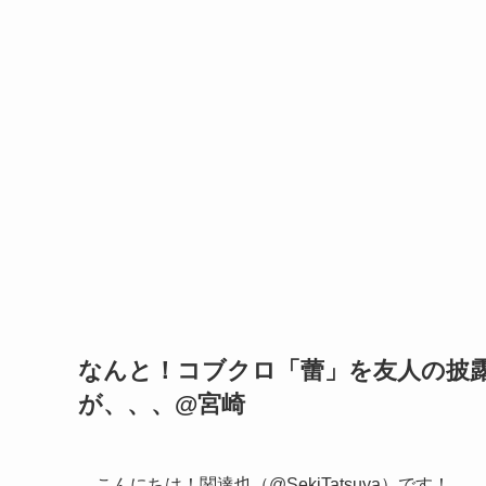
なんと！コブクロ「蕾」を友人の披
が、、、@宮崎
こんにちは！関達也（@SekiTatsuya）です！