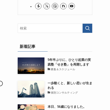
新着記事
5年半ぶりに、ひとり起業の実
践塾「せき塾」を再開します
募集＆スケジュール
◯
一歩動くと、新しい思いが生ま
れる
個別コンサルティング
本日、56歳になりました。