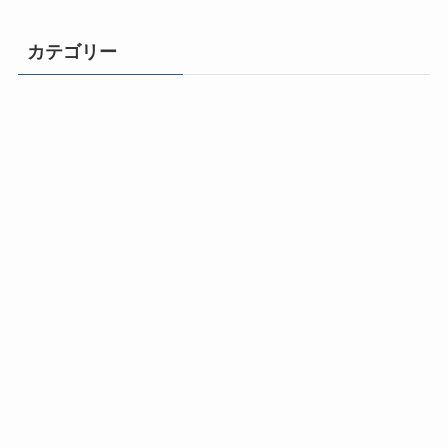
カテゴリー
ライフチェンジ！
自由になるための思考とマインドセット
成功体質になる500のヒント
動画と音声で学ぶ成功法則
幸福と健康の法則
コミュニケーション力
おすすめ本／オーディオブック
ひとりビジネス成功法とスキル