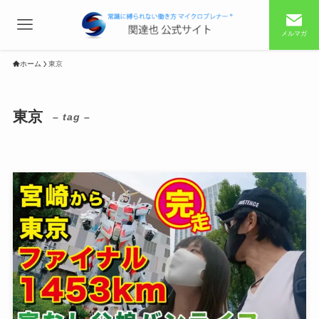
メルマガ
ホーム
東京
東京
– tag –