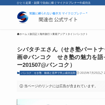
ひとり起業・副業で自由に稼ぐマイクロプレナー®成功法
ホーム
旅日記
海外旅行
東南アジア
タイ
バンコク
シバタチエさん（せき塾パートナ
画＠バンコク せき塾の魅力を語
ー201507@バンコク）
2015年7月25日
バンコク
せき塾
動画と音声で学ぶ成功法則
当ページのリンクには広告が含まれています。