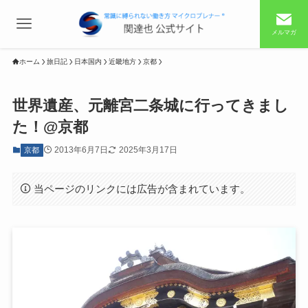
メルマガ
ホーム
旅日記
日本国内
近畿地方
京都
世界遺産、元離宮二条城に行ってきまし
た！@京都
2013年6月7日
2025年3月17日
京都
当ページのリンクには広告が含まれています。