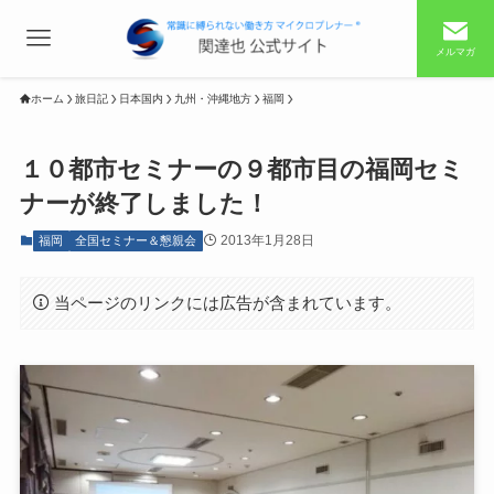
メルマガ
ホーム
旅日記
日本国内
九州・沖縄地方
福岡
１０都市セミナーの９都市目の福岡セミ
ナーが終了しました！
2013年1月28日
福岡
全国セミナー＆懇親会
当ページのリンクには広告が含まれています。