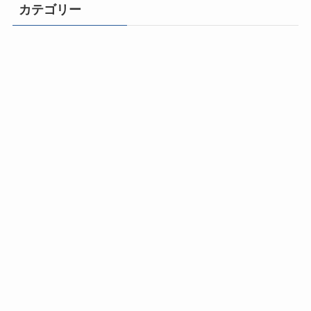
カテゴリー
ライフチェンジ！
自由になるための思考とマインドセット
成功体質になる500のヒント
動画と音声で学ぶ成功法則
幸福と健康の法則
コミュニケーション力
おすすめ本／オーディオブック
ひとりビジネス成功法とスキル
ひとりネット起業の成功法