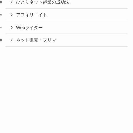
ひとりネット起業の成功法
アフィリエイト
Webライター
ネット販売・フリマ
Webメディア・SNS・アプリ
メルマガ記事
コンサル・塾・セミナー
個別コンサルティング
せき塾
全国セミナー＆懇親会
少人数実践塾（MIB・LCMS）