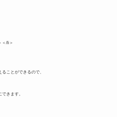
＞
＞＜/li＞
えることができるので、
にできます。