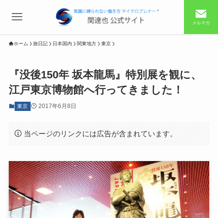
メルマガ
ホーム
旅日記
日本国内
関東地方
東京
『没後150年 坂本龍馬』特別展を観に、
江戸東京博物館へ行ってきました！
2017年6月8日
東京
当ページのリンクには広告が含まれています。