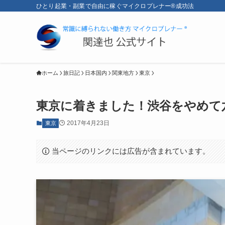
ひとり起業・副業で自由に稼ぐマイクロプレナー®成功法
ホーム
旅日記
日本国内
関東地方
東京
東京に着きました！渋谷をやめて
2017年4月23日
東京
当ページのリンクには広告が含まれています。