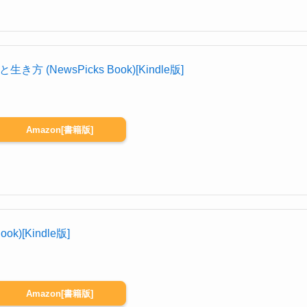
(NewsPicks Book)[Kindle版]
Amazon[書籍版]
k)[Kindle版]
Amazon[書籍版]