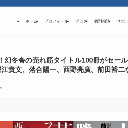
ホーム
プロフィール
ブログ
個別相談
サポ
ール！幻冬舎の売れ筋タイトル100冊がセール
（堀江貴文、落合陽一、西野亮廣、前田裕二
4日