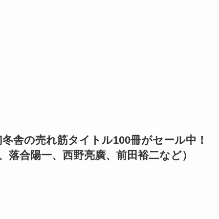
！幻冬舎の売れ筋タイトル100冊がセール中！
貴文、落合陽一、西野亮廣、前田裕二など）