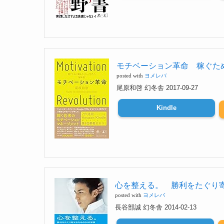
モチベーション革命 稼ぐために働き
posted with
ヨメレバ
尾原和啓 幻冬舎 2017-09-27
Kindle
心を整える。 勝利をたぐり寄せる
posted with
ヨメレバ
長谷部誠 幻冬舎 2014-02-13