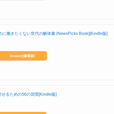
たくない世代の解体書 (NewsPicks Book)[Kindle版]
Amazon[書籍版]
ための56の習慣[Kindle版]