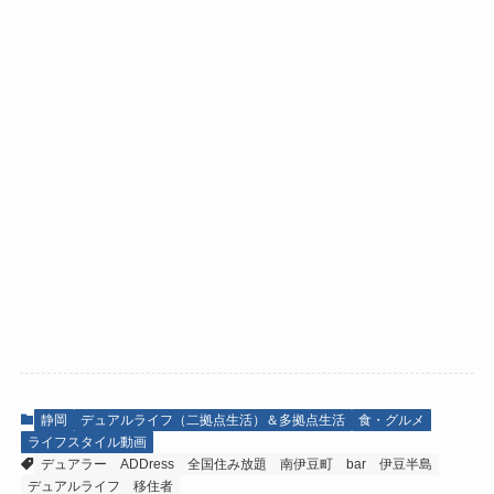
静岡
デュアルライフ（二拠点生活）＆多拠点生活
食・グルメ
ライフスタイル動画
デュアラー
ADDress
全国住み放題
南伊豆町
bar
伊豆半島
デュアルライフ
移住者