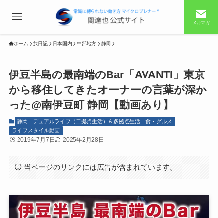
メルマガ
ホーム
旅日記
日本国内
中部地方
静岡
伊豆半島の最南端のBar「AVANTI」東京
から移住してきたオーナーの言葉が深か
った@南伊豆町 静岡【動画あり】
静岡
デュアルライフ（二拠点生活）＆多拠点生活
食・グルメ
ライフスタイル動画
2019年7月7日
2025年2月28日
当ページのリンクには広告が含まれています。