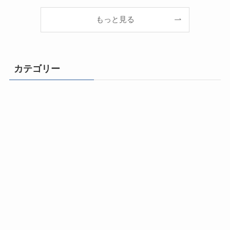
もっと見る
カテゴリー
ライフチェンジ！
自由になるための思考とマインドセット
成功体質になる500のヒント
動画と音声で学ぶ成功法則
幸福と健康の法則
コミュニケーション力