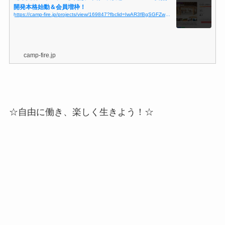
開発本格始動＆会員増枠！
https://camp-fire.jp/projects/view/169847?fbclid=IwAR3fBgSGFZwaU8FkSiTfFJGCojX_lyrGz7EefxxmPAhZedPkQFZo6de9H8Q
camp-fire.jp
☆自由に働き、楽しく生きよう！☆