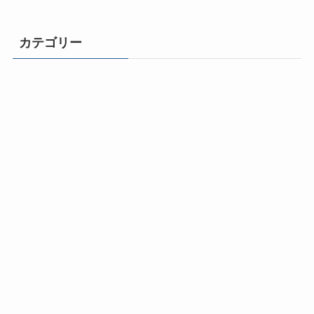
カテゴリー
ライフチェンジ！
自由になるための思考とマインドセット
成功体質になる500のヒント
動画と音声で学ぶ成功法則
幸福と健康の法則
コミュニケーション力
おすすめ本／オーディオブック
ひとりビジネス成功法とスキル