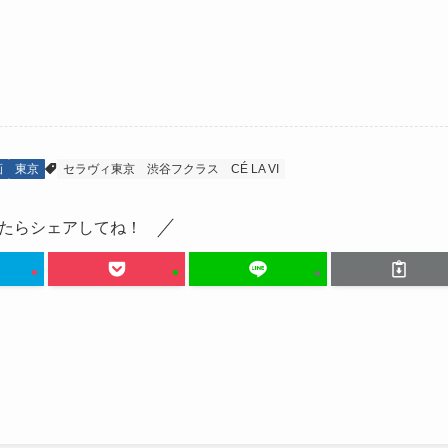
画
東京
セラヴィ東京
渋谷フクラス
CÉ LA VI
たらシェアしてね！