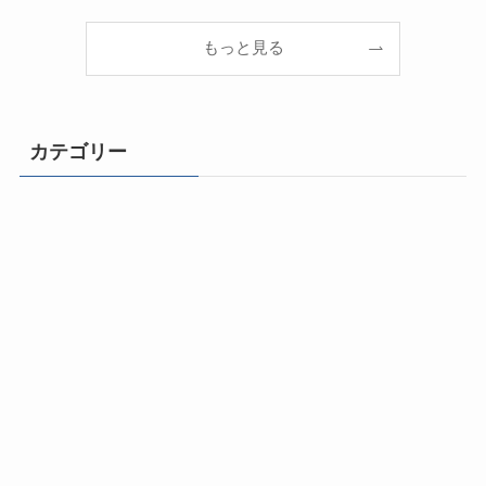
もっと見る
カテゴリー
ライフチェンジ！
自由になるための思考とマインドセット
成功体質になる500のヒント
動画と音声で学ぶ成功法則
幸福と健康の法則
コミュニケーション力