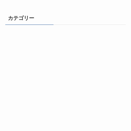
カテゴリー
ライフチェンジ！
自由になるための思考とマインドセット
成功体質になる500のヒント
動画と音声で学ぶ成功法則
幸福と健康の法則
コミュニケーション力
おすすめ本／オーディオブック
ひとりビジネス成功法とスキル