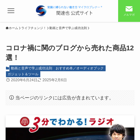
メルマガ
ホーム
ライフチェンジ！
動画と音声で学ぶ成功法則
コロナ禍に関のブログから売れた商品12
選！
動画と音声で学ぶ成功法則
おすすめ本／オーディオブック
ガジェット＆ツール
2020年6月24日
2025年2月6日
当ページのリンクには広告が含まれています。