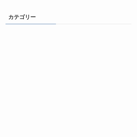
カテゴリー
ライフチェンジ！
自由になるための思考とマインドセット
成功体質になる500のヒント
動画と音声で学ぶ成功法則
幸福と健康の法則
コミュニケーション力
おすすめ本／オーディオブック
ひとりビジネス成功法とスキル