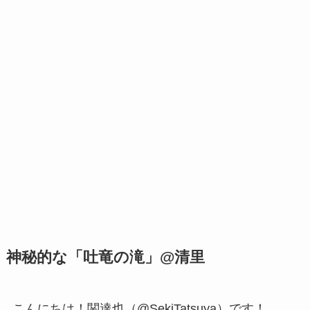
神秘的な「吐竜の滝」@清里
こんにちは！関達也（@SekiTatsuya）です！