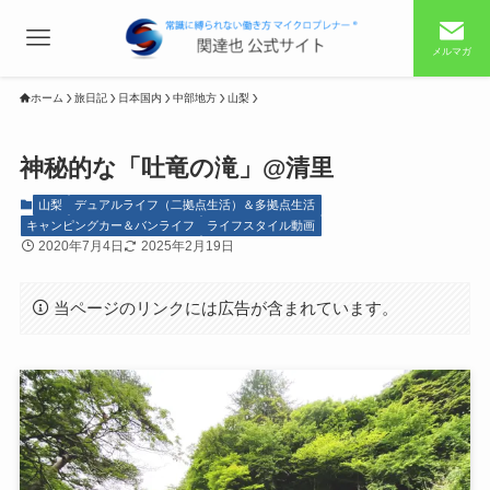
メルマガ
ホーム
旅日記
日本国内
中部地方
山梨
神秘的な「吐竜の滝」@清里
山梨
デュアルライフ（二拠点生活）＆多拠点生活
キャンピングカー＆バンライフ
ライフスタイル動画
2020年7月4日
2025年2月19日
当ページのリンクには広告が含まれています。