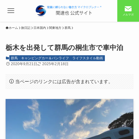
メルマガ
ホーム
旅日記
日本国内
関東地方
群馬
栃木を出発して群馬の桐生市で車中泊
群馬
キャンピングカー＆バンライフ
ライフスタイル動画
2020年9月21日
2025年2月18日
当ページのリンクには広告が含まれています。