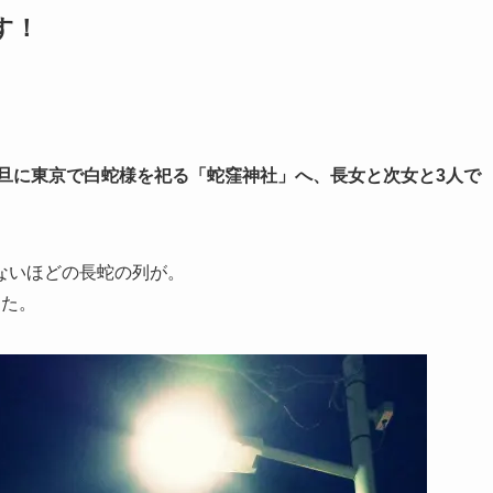
す！
旦に東京で白蛇様を祀る「蛇窪神社」へ、長女と次女と3人で
ないほどの長蛇の列が。
した。