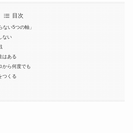
目次
らない5つの軸」
しない
戦
性はある
ロから何度でも
をつくる