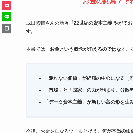
お金の終焉？そ
成田悠輔さんの新著
『22世紀の資本主義 やがて
す。
本書では、
お金という概念が消えるのではなく、
「測れない価値」が経済の中心になる
（
「市場」と「国家」の力が弱まり、分散
「データ資本主義」が新しい富の形を生
今後、お金を単なるツールと捉え、
何が本当の価