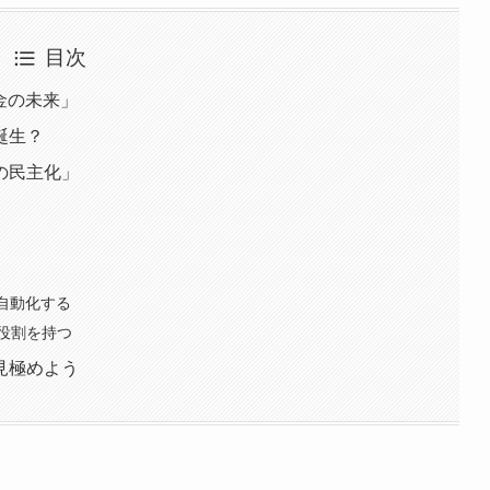
目次
金の未来」
誕生？
の民主化」
自動化する
役割を持つ
見極めよう