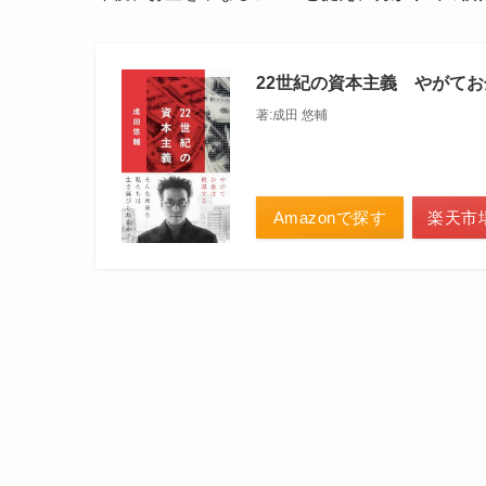
22世紀の資本主義 やがてお
著:成田 悠輔
Amazonで探す
楽天市