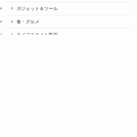
ガジェット＆ツール
食・グルメ
ライフスタイル動画
旅日記
日本国内
北海道
東北地方
関東地方
中部地方
近畿地方